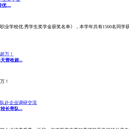
...
中等职业学校优.秀学生奖学金获奖名单》，本学年共有1500名同
营收超...
万！
长带队...