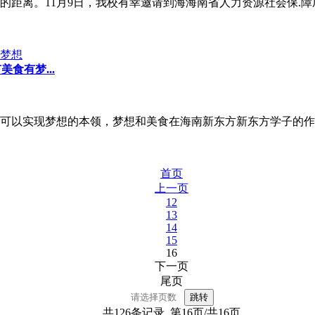
距离。11月9日，我校有幸邀请到海海南省人力资源社会保.障
食有梦...
可以实现梦想的本领，梦想和美食在海南新东方新东方学子的作
首页
上一页
12
13
14
15
16
下一页
尾页
共126条记录 第16页/共16页