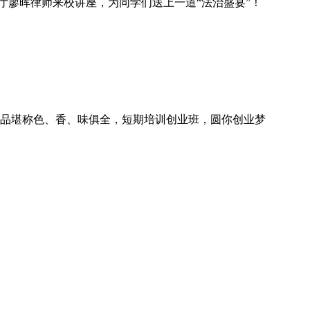
厅廖晖律师来校讲座，为同学们送上一道“法治盛宴”！
品堪称色、香、味俱全，短期培训创业班，圆你创业梦