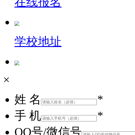
在线报名
学校地址
×
姓 名
*
手 机
*
QQ号/微信号