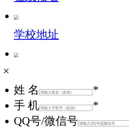
学校地址
×
姓 名
*
手 机
*
QQ号/微信号