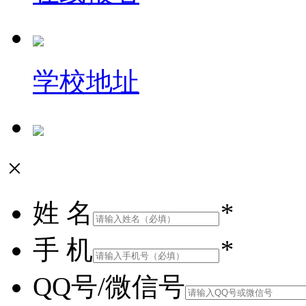
学校地址
×
姓 名
*
手 机
*
QQ号/微信号