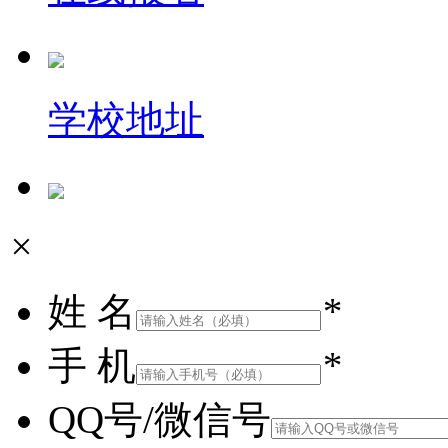
学校地址
×
姓 名
*
手 机
*
QQ号/微信号