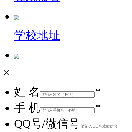
学校地址
×
姓 名
*
手 机
*
QQ号/微信号