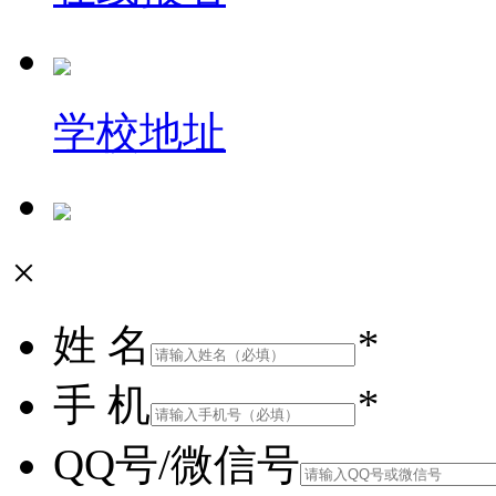
学校地址
×
姓 名
*
手 机
*
QQ号/微信号