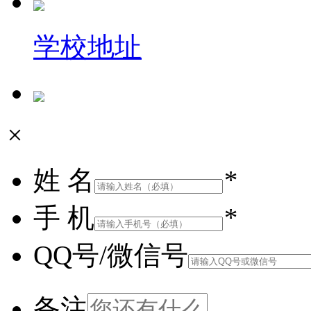
学校地址
×
姓 名
*
手 机
*
QQ号/微信号
备注