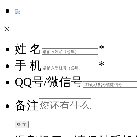
×
姓 名
*
手 机
*
QQ号/微信号
备注