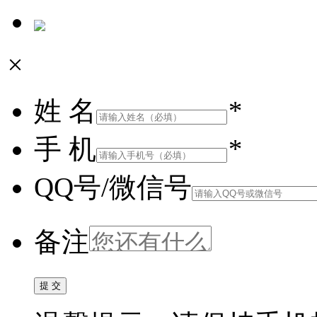
×
姓 名
*
手 机
*
QQ号/微信号
备注