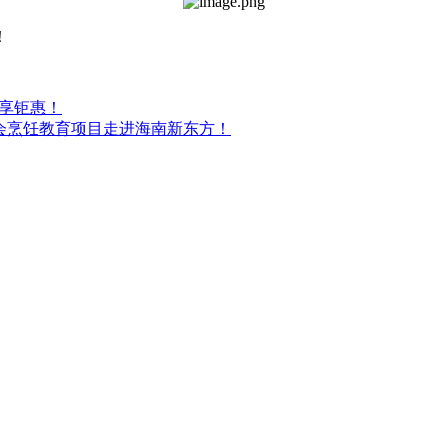
！
业享钜惠！
会烹饪教育项目走进海南新东方！