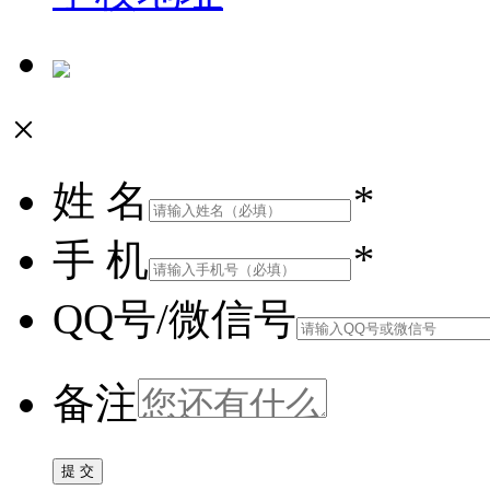
×
姓 名
*
手 机
*
QQ号/微信号
备注