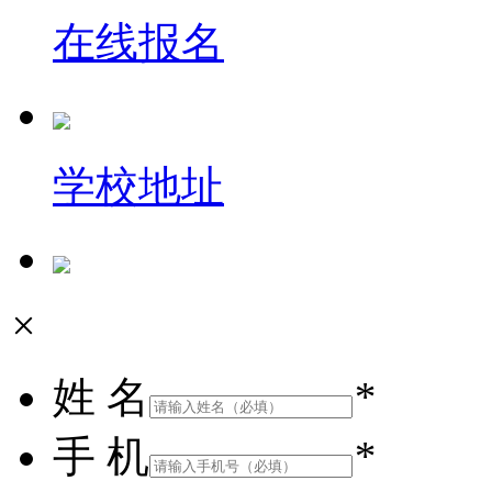
在线报名
学校地址
×
姓 名
*
手 机
*