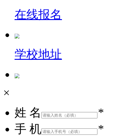
在线报名
学校地址
×
姓 名
*
手 机
*