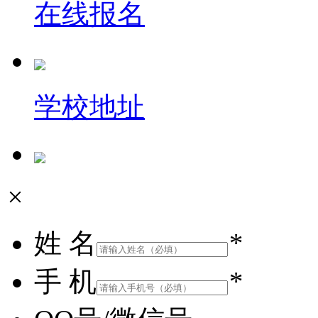
在线报名
学校地址
×
姓 名
*
手 机
*