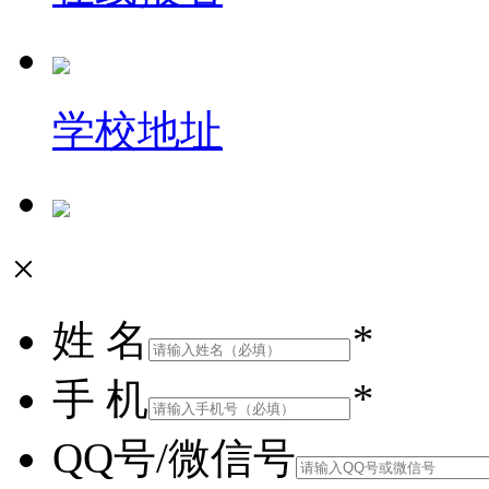
学校地址
×
姓 名
*
手 机
*
QQ号/微信号