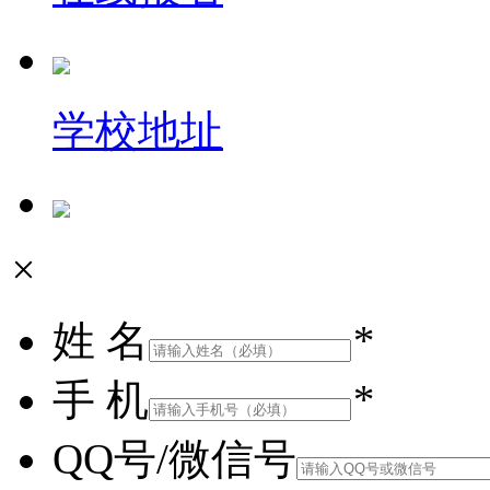
学校地址
×
姓 名
*
手 机
*
QQ号/微信号