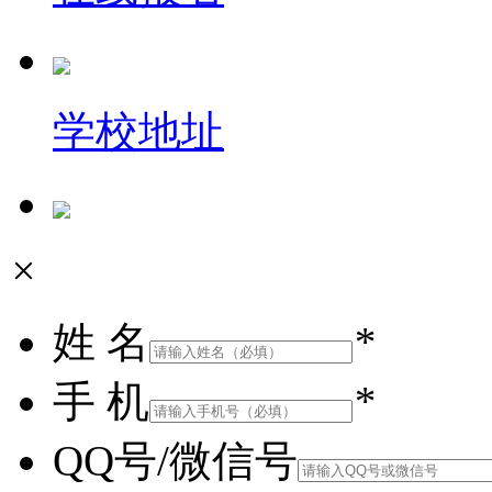
学校地址
×
姓 名
*
手 机
*
QQ号/微信号